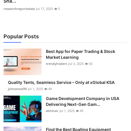
Sha...
researchreportsdata
Jul 17, 2025
5
Popular Posts
Best App for Paper Trading & Stock
Market Learning
trendytraders
Jul 3, 2025
50
Quality Tents, Seamless Service – Only at xGlobal KSA
johnsnow99
Jul 1, 2025
49
Game Development Company in USA
Delivering Next-Gen Gam...
abhinav
Jul 1, 2025
45
Find the Best Boating Equipment