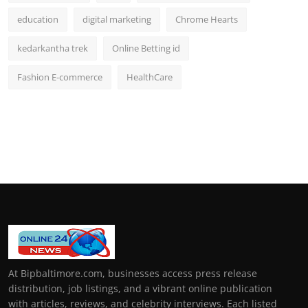
education
digital marketing
Chrome Hearts
kedarkantha trek
Online Betting id
Fashion E-commerce
HealthCare
At Bipbaltimore.com, businesses access press release
distribution, job listings, and a vibrant online publication
with articles, reviews, and celebrity interviews. Each listed