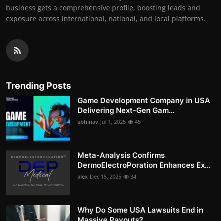
business gets a comprehensive profile, boosting leads and
exposure across international, national, and local platforms.
Trending Posts
Game Development Company in USA
Delivering Next-Gen Gam...
abhinav
Jul 1, 2025
45
Meta-Analysis Confirms
DermoElectroPoration Enhances Ex...
alex
Dec 15, 2025
34
Why Do Some USA Lawsuits End in
Massive Payouts?