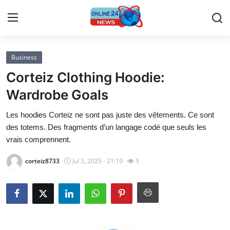
Business
Home
Corteiz Clothing Hoodie:
Press Release
Wardrobe Goals
Les hoodies Corteiz ne sont pas juste des vêtements. Ce sont
Contact
des totems. Des fragments d’un langage codé que seuls les
vrais comprennent.
Privacy Policy
corteiz8733
Jul 3, 2025 - 21:19
5
About
News Network
Submit Press Release