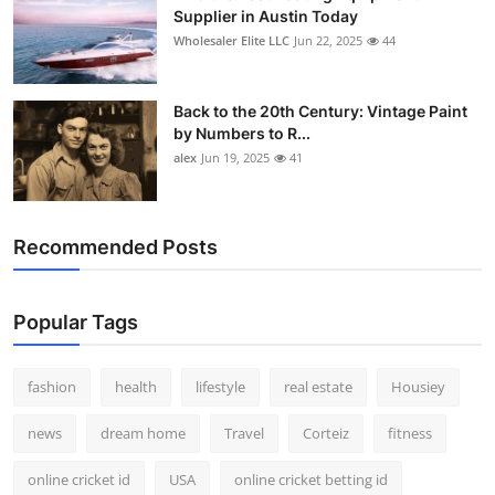
Supplier in Austin Today
Wholesaler Elite LLC
Jun 22, 2025
44
Back to the 20th Century: Vintage Paint
by Numbers to R...
alex
Jun 19, 2025
41
Recommended Posts
Popular Tags
fashion
health
lifestyle
real estate
Housiey
news
dream home
Travel
Corteiz
fitness
online cricket id
USA
online cricket betting id